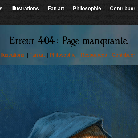
s
Illustrations
Fan art
Philosophie
Contribuer
Erreur 404 : Page manquante.
Illustrations
|
Fan art
|
Philosophie
|
Ressources
|
Contribuer