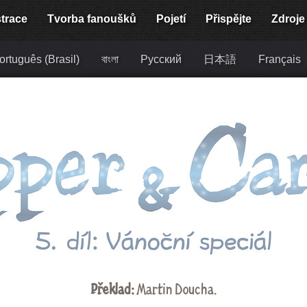
strace
Tvorba fanoušků
Pojetí
Přispějte
Zdroje
ortuguês (Brasil)
বাংলা
Русский
日本語
Français
Překlad:
Martin Doucha.