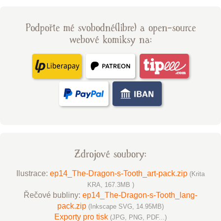
Podpořte mé svobodné(libre) a open-source
webové komiksy na:
Zdrojové soubory:
Ilustrace:
ep14_The-Dragon-s-Tooth_art-pack.zip
(Krita
KRA, 167.3MB )
Řečové bubliny:
ep14_The-Dragon-s-Tooth_lang-
pack.zip
(Inkscape SVG, 14.95MB)
Exporty pro tisk
(JPG, PNG, PDF...)