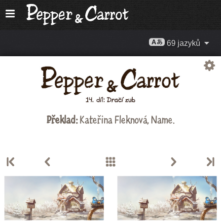
69 jazyků
Překlad:
Kateřina Fleknová
, Name.