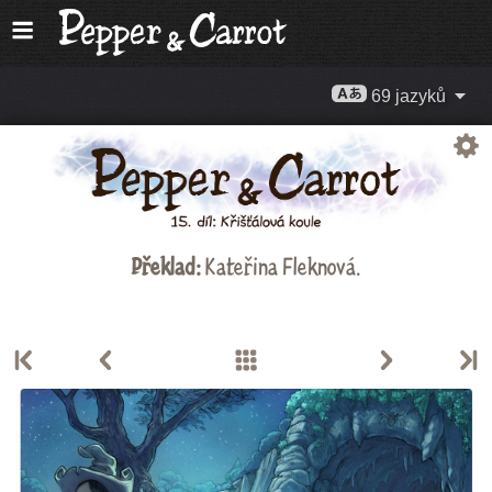
69 jazyků
Překlad:
Kateřina Fleknová
.