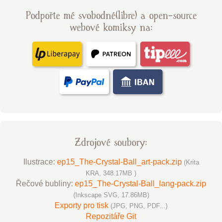
Podpořte mé svobodné(libre) a open-source
webové komiksy na:
Zdrojové soubory:
Ilustrace:
ep15_The-Crystal-Ball_art-pack.zip
(Krita
KRA, 348.17MB )
Řečové bubliny:
ep15_The-Crystal-Ball_lang-pack.zip
(Inkscape SVG, 17.86MB)
Exporty pro tisk
(JPG, PNG, PDF...)
Repozitáře Git