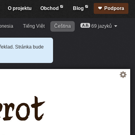
O projektu
Obchod
Blog
Podpora
onesia
Tiếng Việt
Čeština
69 jazyků
překlad. Stránka bude