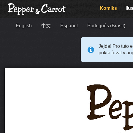
Komiks
Ilu
English
中文
Español
Português (Brasil)
Jejda! Pro tuto 
pokračovat v ang