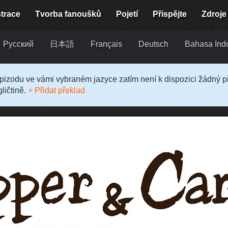
strace
Tvorba fanoušků
Pojetí
Přispějte
Zdroje
Русский
日本語
Français
Deutsch
Bahasa Ind
epizodu ve vámi vybraném jazyce zatím není k dispozici žádný 
ličtině.
+ Přidat překlad