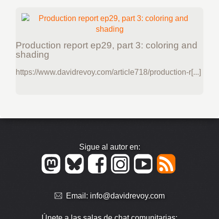
Production report ep29, part 3: coloring and
shading
https://www.davidrevoy.com/article718/production-r[...]
Sigue al autor en:
Email:
info@davidrevoy.com
Únete a las salas de chat comunitarias: