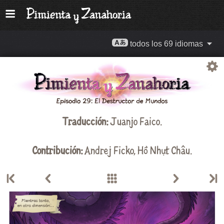
todos los 69 idiomas
Traducción:
Juanjo Faico
.
Contribución:
Andrej Ficko
,
Hồ Nhựt Châu
.