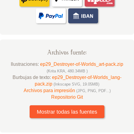
Archivos fuente:
Ilustraciones:
ep29_Destroyer-of-Worlds_art-pack.zip
(Krita KRA, 480.34MB )
Burbujas de texto:
ep29_Destroyer-of-Worlds_lang-
pack.zip
(Inkscape SVG, 19.05MB)
Archivos para impresión
(JPG, PNG, PDF...)
Repositorio Git
Mostrar todas las fuentes