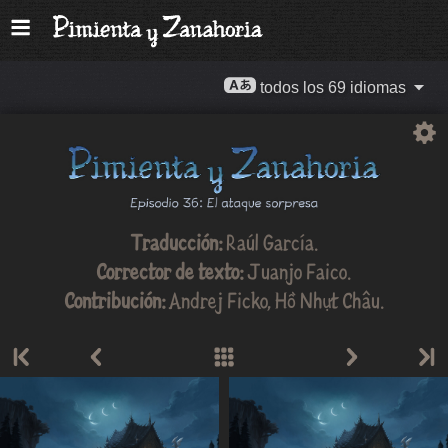
todos los 69 idiomas
Traducción:
Raúl García
.
Corrector de texto:
Juanjo Faico
.
Contribución:
Andrej Ficko
,
Hồ Nhựt Châu
.