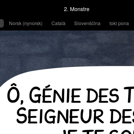
2. Monstre
s
Norsk (nynorsk)
Català
Slovenščina
toki pona