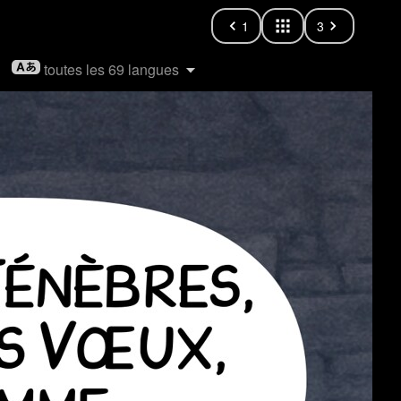
1
3
toutes les 69 langues