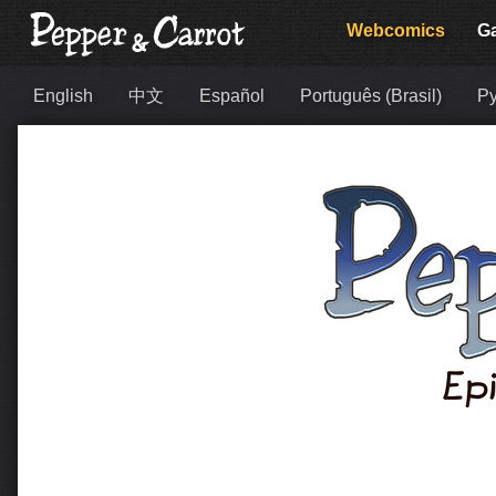
Webcomics
Ga
English
中文
Español
Português (Brasil)
Ру