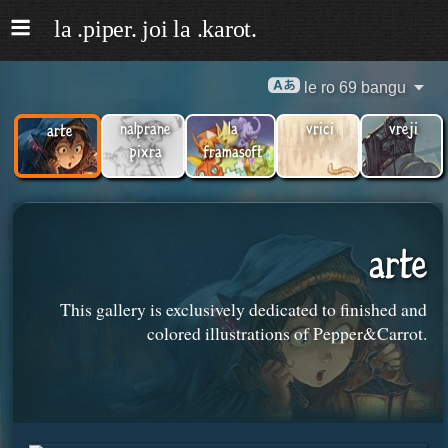
le ro 69 bangu
nalprane
la
vrici
vreji
arte
pixra
framasoft
arte
This gallery is exclusively dedicated to finished and
colored illustrations of Pepper&Carrot.