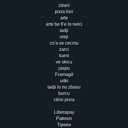
zdani
pixra lisri
arte
arte be fi'e lo nelci
tadji
vreji
co'a se cecmu
zarci
karni
ve skicu
jaspu
Framagit
uitki
tadji lo nu zbasu
burcu
ctino pixra
Liberapay
Patreon
Tipeee