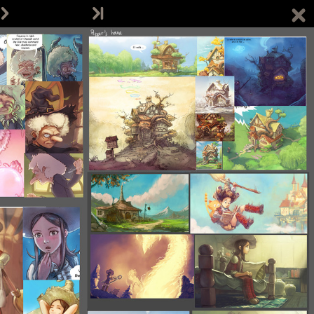
 projekcie
Sklepik
Blog
Wesprzyj nas
Śledź autora na:
Email:
info@davidrevoy.com
ącz do pokojów rozmów (w j. angielskim):
IRC: #pepper&carrot na libera.chat
Matrix
Telegram