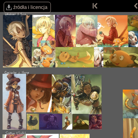
źródła i licencja
Komiksy
Prace
Strona główna
Komiksy
Prace
Prace fanów
Filozofia
Materiały
Wesprzyj
Sklepik
Blog
O projekcie
Licencja