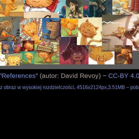
Kodeks postępowania
"References"
(autor: David Revoy) −
CC-BY 4.
rz obraz w wysokiej rozdzielczości, 4516x2124px,3.51MB
−
pob