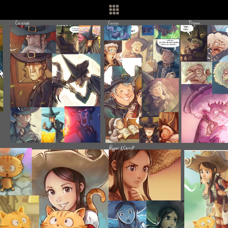
Prace fanów
Filozofia
Wesprzyj
Materiały
O
Framagit
Wiki
Kulisy produkcji
Pędzle
Tapety
Liberapay
Doł
Patreon
Tipeee
Paypal
Iban
Przetłumacz witrynę na platformie Framasoft
Weblate
Warunki użytkowania i polityka prywatności