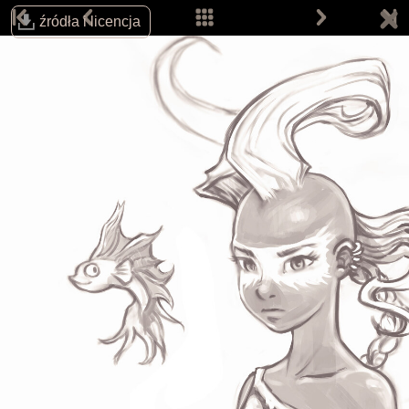
źródła i licencja
Śledź autora na:
Email:
info@davidrevoy.com
Dołącz do pokojów rozmów (w j. angielskim):
IRC: #pepper&carrot na libera.chat
Matrix
Telegram
Strona główna
Komiksy
Prace
Prace fanów