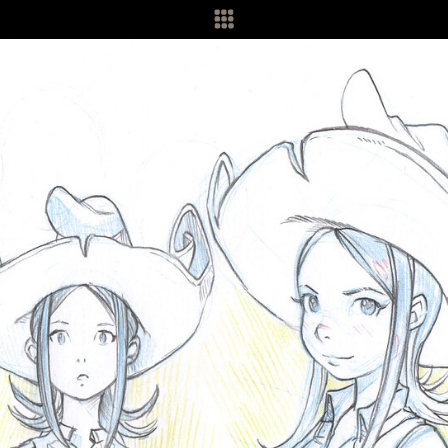
Prace fanów
Filozofia
Wesprzyj
Materiały
O
Framagit
Wiki
Kulisy produkcji
Pędzle
Tapety
Liberapay
Doł
Patreon
Tipeee
Paypal
Iban
Przetłumacz witrynę na platformie Framasoft
Weblate
Warunki użytkowania i polityka prywatności