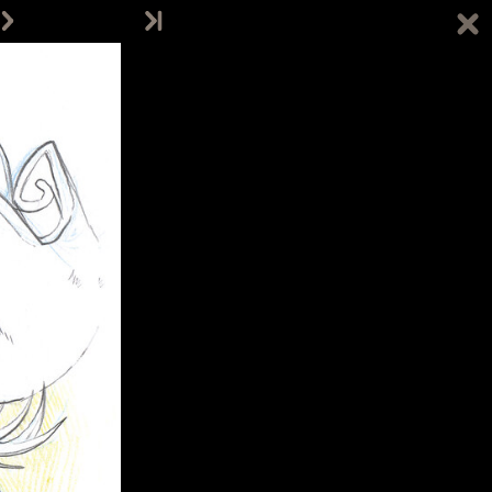
 projekcie
Sklepik
Blog
Wesprzyj nas
Śledź autora na:
Email:
info@davidrevoy.com
ącz do pokojów rozmów (w j. angielskim):
IRC: #pepper&carrot na libera.chat
Matrix
Telegram