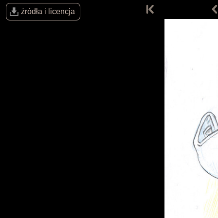
źródła i licencja
Komiksy
Prace
Strona główna
Komiksy
Prace
Prace fanów
Filozofia
Materiały
Wesprzyj
Sklepik
Blog
O projekcie
Licencja