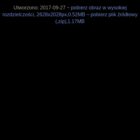
Filozofia
Utworzono: 2017-09-27 −
pobierz obraz w wysokiej
Materiały
rozdzielczości, 2628x2028px,0.52MB
−
pobierz plik źródłowy
Wesprzyj
(.zip),1.17MB
Sklepik
Blog
O projekcie
Licencja
Framagit
Wiki
Kulisy produkcji
Pędzle
Tapety
Liberapay
Patreon
Tipeee
Paypal
Iban