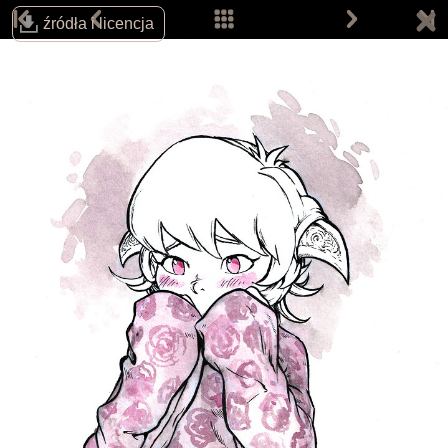
źródła i licencja
Śledź autora na:
Email:
info@davidrevoy.com
Dołącz do pokojów rozmów (w j. angielskim):
IRC: #pepper&carrot na libera.chat
Matrix
Telegram
Strona główna
Komiksy
Prace
Prace fanów