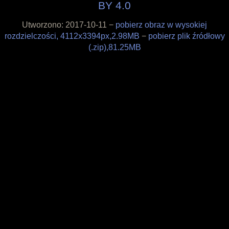
BY 4.0
Filozofia
Materiały
Utworzono: 2017-10-11 −
pobierz obraz w wysokiej
Wesprzyj
rozdzielczości, 4112x3394px,2.98MB
−
pobierz plik źródłowy
Sklepik
(.zip),81.25MB
Blog
O projekcie
Licencja
Framagit
Wiki
Kulisy produkcji
Pędzle
Tapety
Liberapay
Patreon
Tipeee
Paypal
Iban