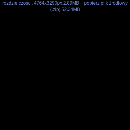
rozdzielczości, 4764x3290px,2.89MB
−
pobierz plik źródłowy
Filozofia
(.zip),52.34MB
Materiały
Wesprzyj
Sklepik
Blog
O projekcie
Licencja
Framagit
Wiki
Kulisy produkcji
Pędzle
Tapety
Liberapay
Patreon
Tipeee
Paypal
Iban