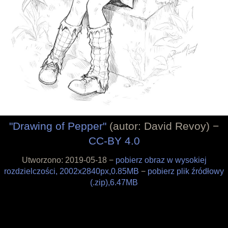
Filozofia
Materiały
Wesprzyj
Sklepik
Blog
O projekcie
Licencja
Framagit
Wiki
Kulisy produkcji
Pędzle
"Drawing of Pepper"
(autor: David Revoy) −
Tapety
CC-BY 4.0
Liberapay
Utworzono: 2019-05-18 −
pobierz obraz w wysokiej
Patreon
rozdzielczości, 2002x2840px,0.85MB
−
pobierz plik źródłowy
Tipeee
(.zip),6.47MB
Paypal
Iban