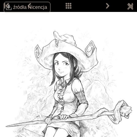
źródła i licencja
Śledź autora na:
Email:
info@davidrevoy.com
Dołącz do pokojów rozmów (w j. angielskim):
IRC: #pepper&carrot na libera.chat
Matrix
Telegram
Strona główna
Komiksy
Prace
Prace fanów