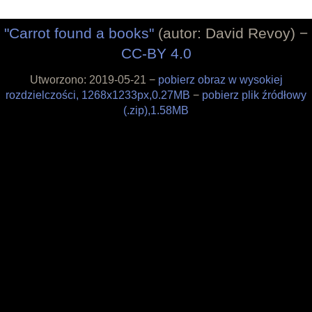
Filozofia
Materiały
"Carrot found a books"
(autor: David Revoy) −
Wesprzyj
CC-BY 4.0
Sklepik
Blog
Utworzono: 2019-05-21 −
pobierz obraz w wysokiej
O projekcie
rozdzielczości, 1268x1233px,0.27MB
−
pobierz plik źródłowy
Licencja
(.zip),1.58MB
Framagit
Wiki
Kulisy produkcji
Pędzle
Tapety
Liberapay
Patreon
Tipeee
Paypal
Iban