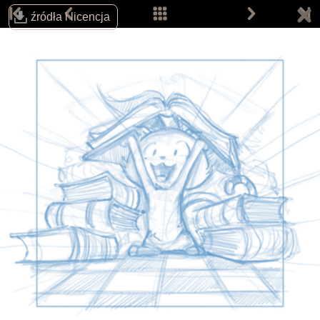
źródła i licencja
Śledź autora na:
Email:
info@davidrevoy.com
Dołącz do pokojów rozmów (w j. angielskim):
IRC: #pepper&carrot na libera.chat
Matrix
Telegram
Strona główna
Komiksy
Prace
Prace fanów