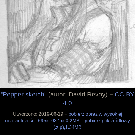
Filozofia
Materiały
Wesprzyj
Sklepik
Blog
O projekcie
Licencja
Framagit
Wiki
Kulisy produkcji
Pędzle
Tapety
Liberapay
"Pepper sketch"
(autor: David Revoy) −
CC-BY
Patreon
4.0
Tipeee
Paypal
Utworzono: 2019-06-19 −
pobierz obraz w wysokiej
Iban
rozdzielczości, 695x1087px,0.2MB
−
pobierz plik źródłowy
(.zip),1.34MB