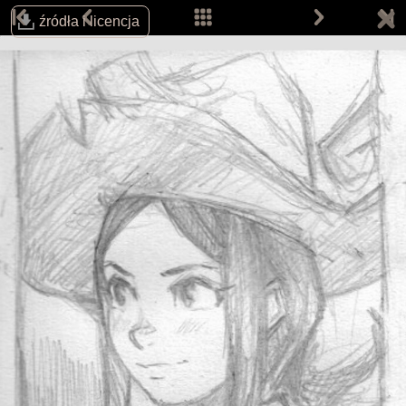
źródła i licencja
Śledź autora na:
Email:
info@davidrevoy.com
Dołącz do pokojów rozmów (w j. angielskim):
IRC: #pepper&carrot na libera.chat
Matrix
Telegram
Strona główna
Komiksy
Prace
Prace fanów