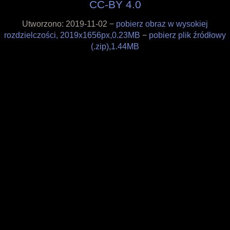
CC-BY 4.0
Filozofia
Materiały
Utworzono: 2019-11-02 −
pobierz obraz w wysokiej
Wesprzyj
rozdzielczości, 2019x1656px,0.23MB
−
pobierz plik źródłowy
Sklepik
(.zip),1.44MB
Blog
O projekcie
Licencja
Framagit
Wiki
Kulisy produkcji
Pędzle
Tapety
Liberapay
Patreon
Tipeee
Paypal
Iban