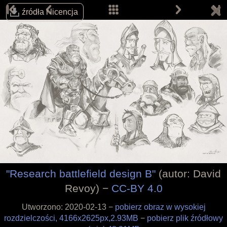
źródła i licencja
Śledź autora na:
Email:
info@davidrevoy.com
Dołącz do pokojów rozmów (w j. angielskim):
IRC: #pepper&carrot na libera.chat
Matrix
Telegram
"Research battlefield design B"
(autor: David
Revoy) −
CC-BY 4.0
Strona główna
Komiksy
Utworzono: 2020-02-13 −
pobierz obraz w wysokiej
Prace
rozdzielczości, 4166x2625px,2.93MB
−
pobierz plik źródłowy
Prace fanów