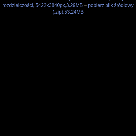
rozdzielczości, 5422x3840px,3.29MB
−
pobierz plik źródłowy
Filozofia
(.zip),53.24MB
Materiały
Wesprzyj
Sklepik
Blog
O projekcie
Licencja
Framagit
Wiki
Kulisy produkcji
Pędzle
Tapety
Liberapay
Patreon
Tipeee
Paypal
Iban