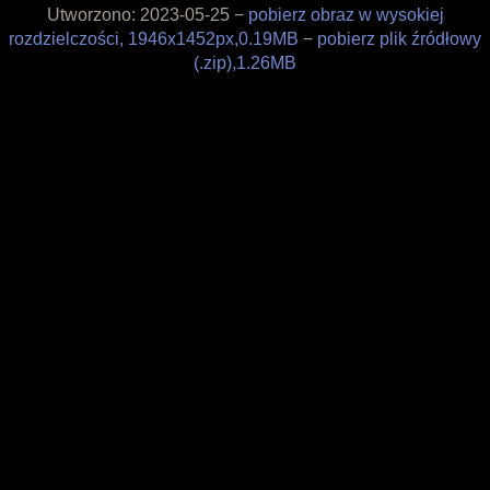
Utworzono: 2023-05-25 −
pobierz obraz w wysokiej
Filozofia
rozdzielczości, 1946x1452px,0.19MB
−
pobierz plik źródłowy
Materiały
(.zip),1.26MB
Wesprzyj
Sklepik
Blog
O projekcie
Licencja
Framagit
Wiki
Kulisy produkcji
Pędzle
Tapety
Liberapay
Patreon
Tipeee
Paypal
Iban