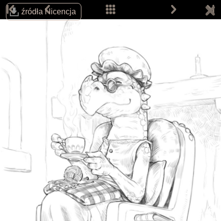
źródła i licencja
Śledź autora na:
Email:
info@davidrevoy.com
Dołącz do pokojów rozmów (w j. angielskim):
IRC: #pepper&carrot na libera.chat
Matrix
Telegram
Strona główna
Komiksy
Prace
Prace fanów