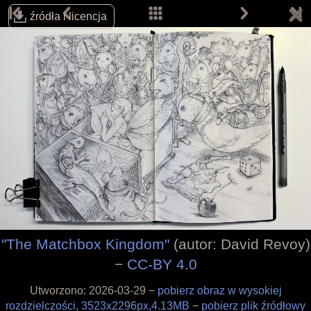
źródła i licencja
Śledź autora na:
Email:
info@davidrevoy.com
Dołącz do pokojów rozmów (w j. angielskim):
IRC: #pepper&carrot na libera.chat
Matrix
Telegram
"The Matchbox Kingdom"
(autor: David Revoy)
−
CC-BY 4.0
Strona główna
Komiksy
Utworzono: 2026-03-29 −
pobierz obraz w wysokiej
Prace
rozdzielczości, 3523x2296px,4.13MB
−
pobierz plik źródłowy
Prace fanów