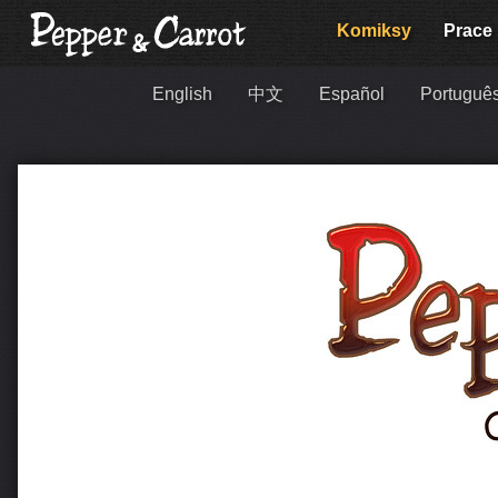
Komiksy
Prace
English
中文
Español
Português