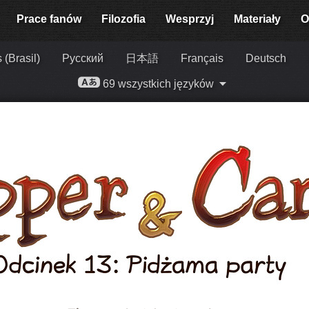
Prace fanów
Filozofia
Wesprzyj
Materiały
O
 (Brasil)
Русский
日本語
Français
Deutsch
69 wszystkich języków