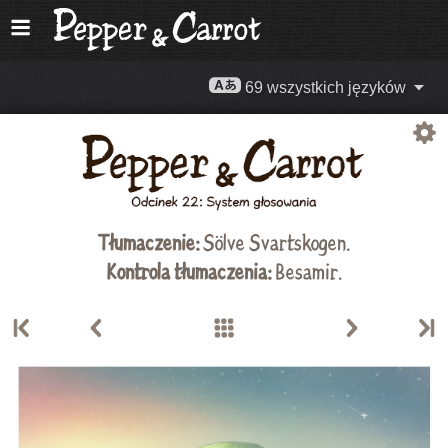
69 wszystkich języków
Tłumaczenie:
Sölve Svartskogen
.
Kontrola tłumaczenia:
Besamir.