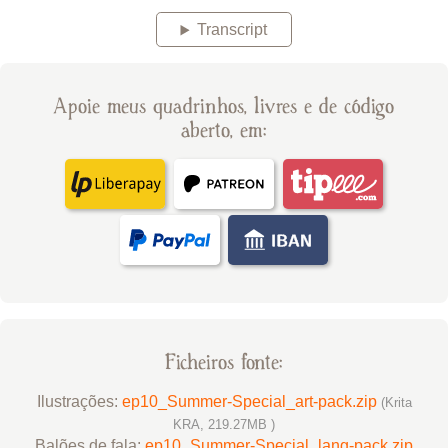
Transcript
Apoie meus quadrinhos, livres e de código
aberto, em:
Ficheiros fonte:
Ilustrações:
ep10_Summer-Special_art-pack.zip
(Krita
KRA, 219.27MB )
Balões de fala:
ep10_Summer-Special_lang-pack.zip