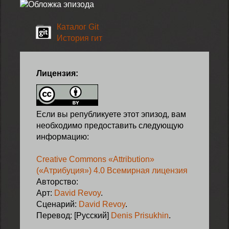
Каталог Git
История гит
Лицензия:
Если вы републикуете этот эпизод, вам
необходимо предоставить следующую
информацию:
Creative Commons «Attribution»
(«Атрибуция») 4.0 Всемирная лицензия
Авторство:
Арт:
David Revoy
.
Сценарий:
David Revoy
.
Перевод: [Русский]
Denis Prisukhin
.