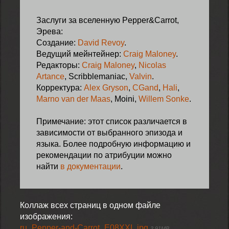
Заслуги за вселенную Pepper&Carrot,
Эрева:
Создание:
David Revoy
.
Ведущий мейнтейнер:
Craig Maloney
.
Редакторы:
Craig Maloney
,
Nicolas
Artance
, Scribblemaniac,
Valvin
.
Корректура:
Alex Gryson
,
CGand
,
Hali
,
Marno van der Maas
, Moini,
Willem Sonke
.
Примечание: этот список различается в
зависимости от выбранного эпизода и
языка. Более подробную информацию и
рекомендации по атрибуции можно
найти
в документации
.
Коллаж всех страниц в одном файле
изображения:
ru_Pepper-and-Carrot_E08XXL.jpg
3.91MB