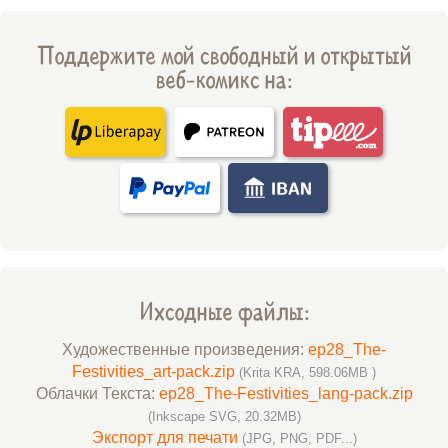
Поддержите мой свободный и открытый
веб-комикс на:
Ихсодные файлы:
Художественные произведения:
ep28_The-
Festivities_art-pack.zip
(Krita KRA, 598.06MB )
Облачки Текста:
ep28_The-Festivities_lang-pack.zip
(Inkscape SVG, 20.32MB)
Экспорт для печати
(JPG, PNG, PDF...)