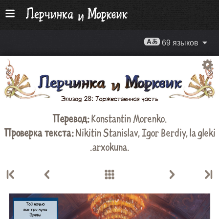
69 языков
Перевод:
Konstantin Morenko
.
Проверка текста:
Nikitin Stanislav
,
Igor Berdiy
,
la gleki
.arxokuna
.