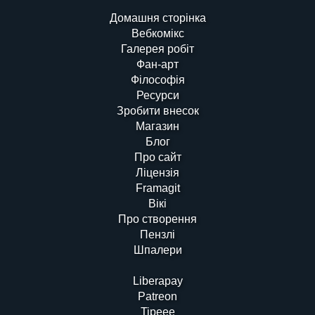
Домашня сторінка
Вебкомікс
Галерея робіт
Фан-арт
Філософія
Ресурси
Зробити внесок
Магазин
Блог
Про сайт
Ліцензія
Framagit
Вікі
Про створення
Пензлі
Шпалери
Liberapay
Patreon
Tipeee