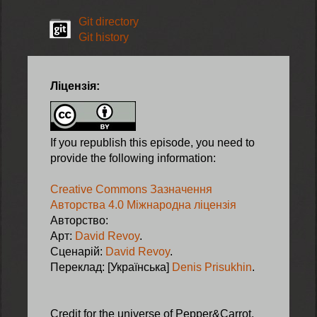
Git directory
Git history
Ліцензія:
If you republish this episode, you need to
provide the following information:
Creative Commons Зазначення
Авторства 4.0 Міжнародна ліцензія
Авторство:
Арт:
David Revoy
.
Сценарій:
David Revoy
.
Переклад: [Українська]
Denis Prisukhin
.
Credit for the universe of Pepper&Carrot,