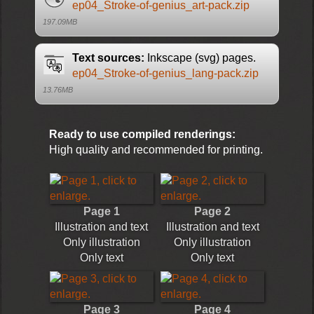
ep04_Stroke-of-genius_art-pack.zip
197.09MB
Text sources:
Inkscape (svg) pages.
ep04_Stroke-of-genius_lang-pack.zip
13.76MB
Ready to use compiled renderings:
High quality and recommended for printing.
Page 1
Page 2
Illustration and text
Illustration and text
Only illustration
Only illustration
Only text
Only text
Page 3
Page 4