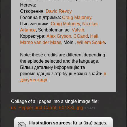
Hereva:
Створення:
David Revoy
.
Головна підтримка:
Craig Maloney
.
Письменники:
Craig Maloney
,
Nicolas
Artance
, Scribblemaniac,
Valvin
.
Корректура:
Alex Gryson
,
CGand
,
Hali
,
Marno van der Maas
, Moini,
Willem Sonke
.
Note: these credits are different depending
the episode selected and the language.
Більш детальну інформацію та
рекомендацію з атрібуції можна знайти
в
документації
.
Collage of all pages into a single image file:
uk_Pepper-and-Carrot_E04XXL.jpg
3.69MB
Illustration sources
: Krita (kra) pages.