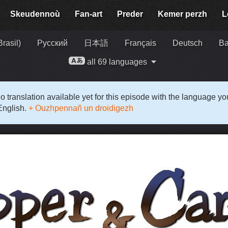
Skeudennoù
Fan-art
Preder
Kemer perzh
L
rasil)
Русский
日本語
Français
Deutsch
Ba
all 69 languages
o translation available yet for this episode with the language y
English.
+ Ouzhpennañ un droidigezh