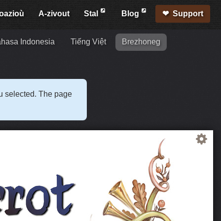
oazioù
A-zivout
Stal
Blog
Support
hasa Indonesia
Tiếng Việt
Brezhoneg
ou selected. The page