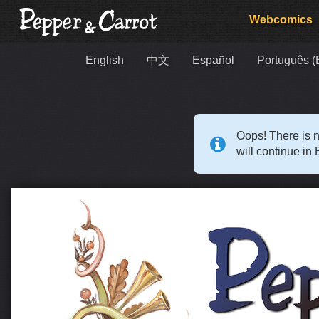
Webcomics
English
中文
Español
Português (B
Oops! There is n
will continue in 