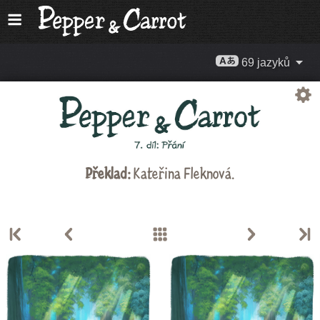
69 jazyků
Překlad:
Kateřina Fleknová
.