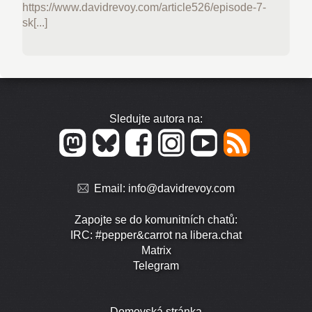
https://www.davidrevoy.com/article526/episode-7-
sk[...]
Sledujte autora na:
Email:
info@davidrevoy.com
Zapojte se do komunitních chatů:
IRC: #pepper&carrot na libera.chat
Matrix
Telegram
Domovská stránka