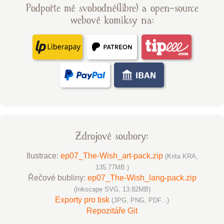
Podpořte mé svobodné(libre) a open-source
webové komiksy na:
Zdrojové soubory:
Ilustrace:
ep07_The-Wish_art-pack.zip
(Krita KRA,
135.77MB )
Řečové bubliny:
ep07_The-Wish_lang-pack.zip
(Inkscape SVG, 13.82MB)
Exporty pro tisk
(JPG, PNG, PDF...)
Repozitáře Git