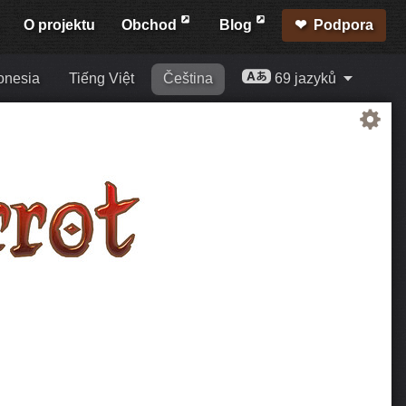
O projektu
Obchod
Blog
Podpora
onesia
Tiếng Việt
Čeština
69 jazyků