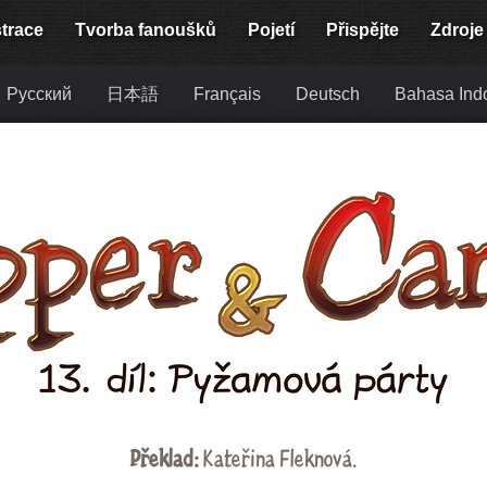
strace
Tvorba fanoušků
Pojetí
Přispějte
Zdroje
Русский
日本語
Français
Deutsch
Bahasa Ind
Překlad:
Kateřina Fleknová
.