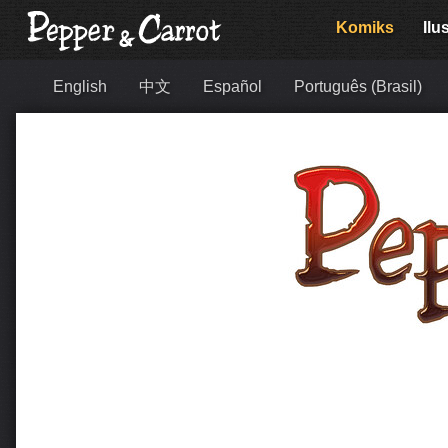
Komiks
Ilu
English
中文
Español
Português (Brasil)