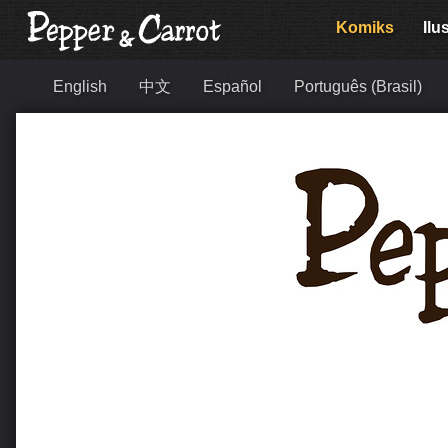
Komiks
Ilu
English
中文
Español
Português (Brasil)