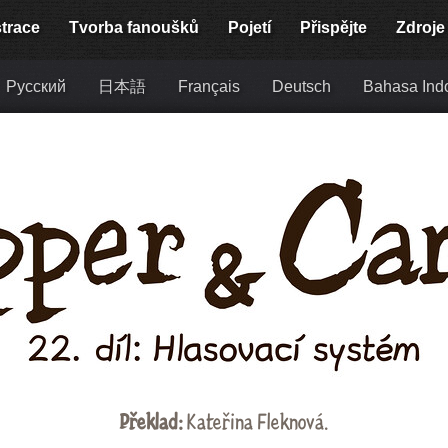
strace
Tvorba fanoušků
Pojetí
Přispějte
Zdroje
Русский
日本語
Français
Deutsch
Bahasa Ind
Překlad:
Kateřina Fleknová
.