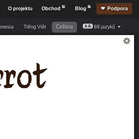
O projektu
Obchod
Blog
Podpora
onesia
Tiếng Việt
Čeština
69 jazyků