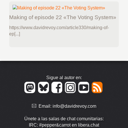
Making of episode 22 «The Voting System»
https://www.davidrevoy.com/article330/making-of-
ep[...]
Sigue al autor en:
Email:
info@davidrevoy.com
Únete a las salas de chat comunitarias:
IRC: #pepper&carrot en libera.chat