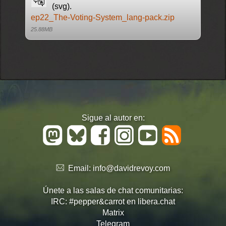
(svg).
ep22_The-Voting-System_lang-pack.zip
25.88MB
Sigue al autor en:
Email:
info@davidrevoy.com
Únete a las salas de chat comunitarias:
IRC: #pepper&carrot en libera.chat
Matrix
Telegram