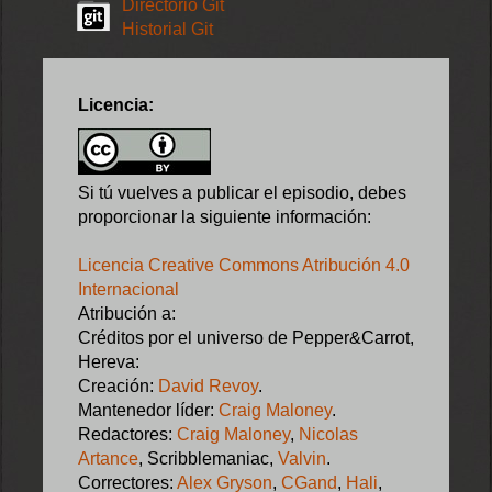
Directorio Git
Historial Git
Licencia:
Si tú vuelves a publicar el episodio, debes
proporcionar la siguiente información:
Licencia Creative Commons Atribución 4.0
Internacional
Atribución a:
Créditos por el universo de Pepper&Carrot,
Hereva:
Creación:
David Revoy
.
Mantenedor líder:
Craig Maloney
.
Redactores:
Craig Maloney
,
Nicolas
Artance
, Scribblemaniac,
Valvin
.
Correctores:
Alex Gryson
,
CGand
,
Hali
,