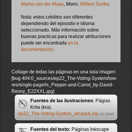
Marno van der Maas
, Moini,
Willem Sonke
.
Nota: estos créditos son diferentes
dependiendo del episodio e idioma
seleccionado. Más información sobre
buenas practicas para realizar atribuciones
puede ser encontrada
en la
documentación
.
Collage de todas las páginas en una sola imagen:
[bug 404:0_sources/ep22_The-Voting-System/low-
res/single-page/ls_Pepper-and-Carrot_by-David-
Revoy_E22XXL.jpg]
Fuentes de las ilustraciones
: Págias
Krita (kra).
ep22_The-Voting-System_art-pack.zip
561.88MB
Fuentes del texto:
Páginas Inkscape