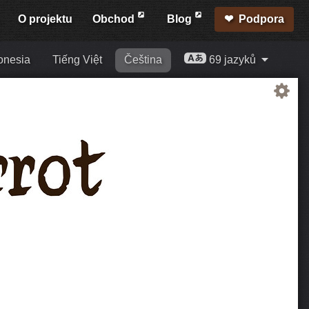
O projektu
Obchod
Blog
Podpora
onesia
Tiếng Việt
Čeština
69 jazyků