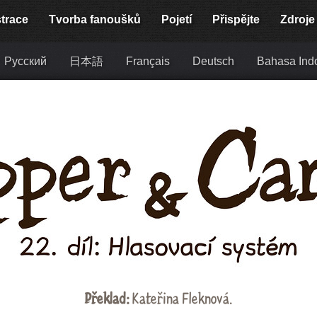
strace
Tvorba fanoušků
Pojetí
Přispějte
Zdroje
Русский
日本語
Français
Deutsch
Bahasa Ind
Překlad:
Kateřina Fleknová
.