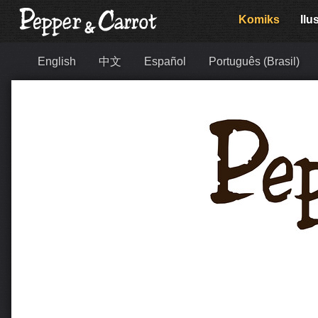
Komiks
Ilu
English
中文
Español
Português (Brasil)