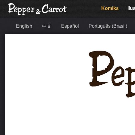
Komiks
Ilu
English
中文
Español
Português (Brasil)