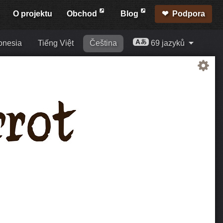
O projektu
Obchod
Blog
Podpora
onesia
Tiếng Việt
Čeština
69 jazyků