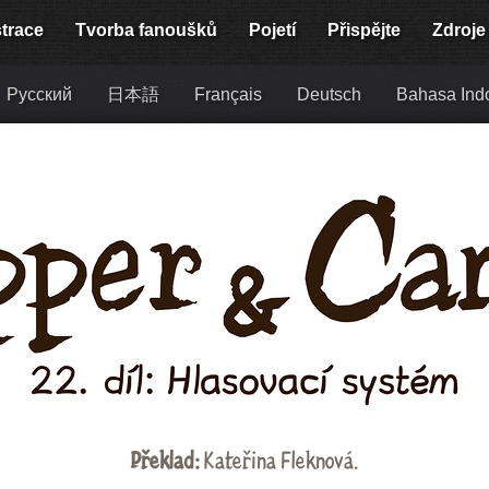
strace
Tvorba fanoušků
Pojetí
Přispějte
Zdroje
Русский
日本語
Français
Deutsch
Bahasa Ind
Překlad:
Kateřina Fleknová
.