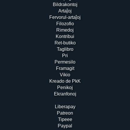
Bildrakontoj
Artaĵoj
Fervorul-artaĵoj
Filozofio
Rimedoj
Kontribui
Ret-butiko
Taglibro
Pri
Permesilo
Framagit
Vikio
Kreado de PkK
Penikoj
Ekranfonoj
Liberapay
Patreon
Tipeee
Paypal