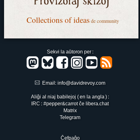
Provizoraj skizoj
Collections of ideas
de community
Sekvi la aŭtoron per :
Email:
info@davidrevoy.com
Aliĝi al niaj babilejoj ( en la angla ) :
IRC : #pepper&carrot ĉe libera.chat
Matrix
Telegram
Ĉefpaĝo