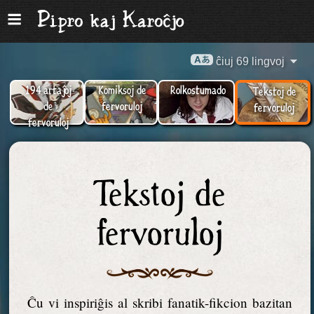
ĉiuj 69 lingvoj
194 artaĵoj
Komiksoj de
Rolkostumado
Tekstoj de
de
fervoruloj
fervoruloj
fervoruloj
Tekstoj de
fervoruloj
Ĉu vi inspiriĝis al skribi fanatik-fikcion bazitan