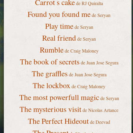
Carrot s cake
de RJ Quiralta
Found you found me
de Seryan
Play time
de Seryan
Real friend
de Seryan
Rumble
de Craig Maloney
The book of secrets
de Juan Jose Segura
The graffles
de Juan Jose Segura
The lockbox
de Craig Maloney
The most powerfull magic
de Seryan
The mysterious visit
de Nicolas Artance
The Perfect Hideout
de Deevad
The Present