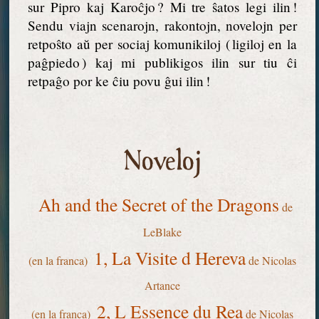
sur Pipro kaj Karoĉjo ? Mi tre ŝatos legi ilin !
Sendu viajn scenarojn, rakontojn, novelojn per
retpoŝto aŭ per sociaj komunikiloj ( ligiloj en la
paĝpiedo ) kaj mi publikigos ilin sur tiu ĉi
retpaĝo por ke ĉiu povu ĝui ilin !
Noveloj
Ah and the Secret of the Dragons
de
LeBlake
1, La Visite d Hereva
(en la franca)
de Nicolas
Artance
2, L Essence du Rea
(en la franca)
de Nicolas