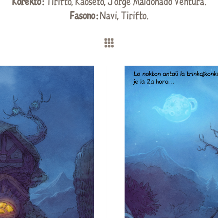
Korekto :
Tirifto
, Kaoseto,
Jorge Maldonado Ventura
.
Fasono :
Navi,
Tirifto
.