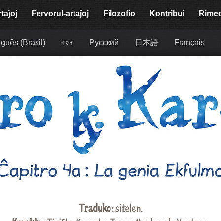
taĵoj
Fervorul-artaĵoj
Filozofio
Kontribui
Rime
guês (Brasil)
বাংলা
Русский
日本語
Français
Traduko :
sitelen
.