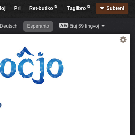
doj
Pri
Ret-butiko
Taglibro
Subteni
Deutsch
Esperanto
ĉiuj 69 lingvoj