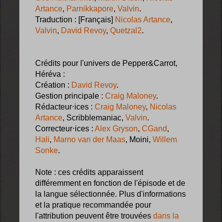
Artance
,
Parnikkapore
,
Valvin
.
Traduction : [Français]
Nicolas Artance
,
Valvin
,
David Revoy
,
Quetzal2
.
Crédits pour l'univers de Pepper&Carrot,
Héréva :
Création :
David Revoy
.
Gestion principale :
Craig Maloney
.
Rédacteur⋅ices :
Craig Maloney
,
Nicolas
Artance
, Scribblemaniac,
Valvin
.
Correcteur⋅ices :
Alex Gryson
,
CGand
,
Hali
,
Marno van der Maas
, Moini,
Willem
Sonke
.
Note : ces crédits apparaissent
différemment en fonction de l'épisode et de
la langue sélectionnée. Plus d'informations
et la pratique recommandée pour
l'attribution peuvent être trouvées
dans la