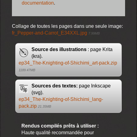
documentation
.
Collage de toutes les pages dans une seule image:
fr_Pepper-and-Carrot_E34XXL.jpg
7.99MB
Source des illustrations
: page Krita
(kra).
ep34_The-Knighting-of-Shichimi_art-pack.zip
1189.47MB
Sources des textes:
page Inkscape
(svg).
ep34_The-Knighting-of-Shichimi_lang-
pack.zip
21.35MB
Rendus compilés prêts à utiliser :
Haute qualité recommandée pour