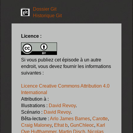
Dossier Git
Historique Git
Licence :
Si vous publiez cet épisode à un autre
endroit, vous devez fournir les informations
suivantes :
Licence Creative Commons Attribution 4.0
International
Attribution à :
Illustrations :
David Revoy
.
Scénario :
David Revoy
.
Bêta-lecture :
Arlo James Barnes
,
Carotte
,
Craig Maloney
,
Efrat b
,
GunChleoc
,
Karl
Ove Hufthammer
,
Martin Disch
,
Nicolas