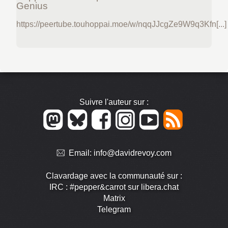
Genius
https://peertube.touhoppai.moe/w/nqqJJcgZe9W9q3Kfn[...]
Suivre l'auteur sur :
Email:
info@davidrevoy.com
Clavardage avec la communauté sur :
IRC : #pepper&carrot sur libera.chat
Matrix
Telegram