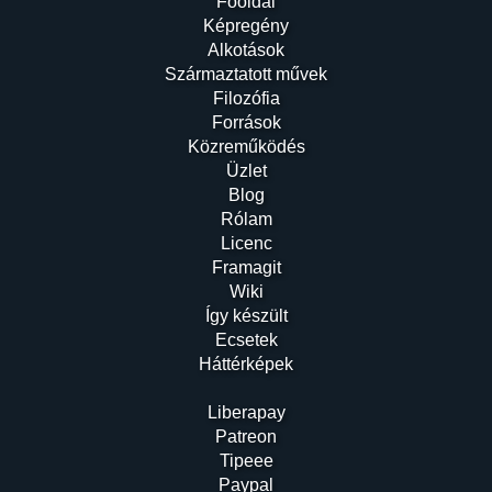
Főoldal
Képregény
Alkotások
Származtatott művek
Filozófia
Források
Közreműködés
Üzlet
Blog
Rólam
Licenc
Framagit
Wiki
Így készült
Ecsetek
Háttérképek
Liberapay
Patreon
Tipeee
Paypal