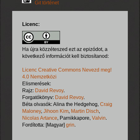
Git történet
Licenc:
Ha újra közzéteszed ezt az epizódot, a
következő információt kell biztosítanod:
Licenc Creative Commons Nevezd meg!
4.0 Nemzetközi
Elismerések:
Rajz:
David Revoy
.
Forgatókönyv:
David Revoy
.
Béta olvasók: Alina the Hedgehog,
Craig
Maloney
,
Jihoon Kim
,
Martin Disch
,
Nicolas Artance
, Parnikkapore,
Valvin
.
Fordította: [Magyar]
grin
.