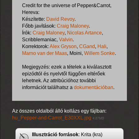
Credit for the universe of Pepper&Carrot,
Hereva:
Készítette:
David Revoy
.
Főbb javítások:
Craig Maloney
.
Írók:
Craig Maloney
,
Nicolas Artance
,
Scribblemaniac,
Valvin
.
Korrektorok:
Alex Gryson
,
CGand
,
Hali
,
Marno van der Maas
, Moini,
Willem Sonke
.
Megjegyzés: ezek a tételek a kiválasztott
epizódtól és nyelvtől függően eltérőek
lehetnek. Az attribúcióhoz további
információt találhatsz a
dokumentációban
.
Az összes oldalból álló kollázs egy fájlban:
hu_Pepper-and-Carrot_E30XXL.jpg
4.87MB
Illusztráció források
: Krita (kra)