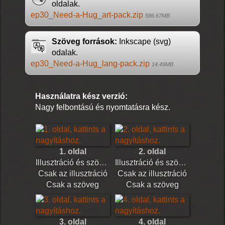
oldalak.
ep30_Need-a-Hug_art-pack.zip
586.67MB
Szöveg források:
Inkscape (svg)
odalak.
ep30_Need-a-Hug_lang-pack.zip
14.49MB
Használatra kész verzió:
Nagy felbontású és nyomtatásra kész.
1. oldal
2. oldal
Illusztráció és szöveg
Illusztráció és szöveg
Csak az illusztráció
Csak az illusztráció
Csak a szöveg
Csak a szöveg
3. oldal
4. oldal