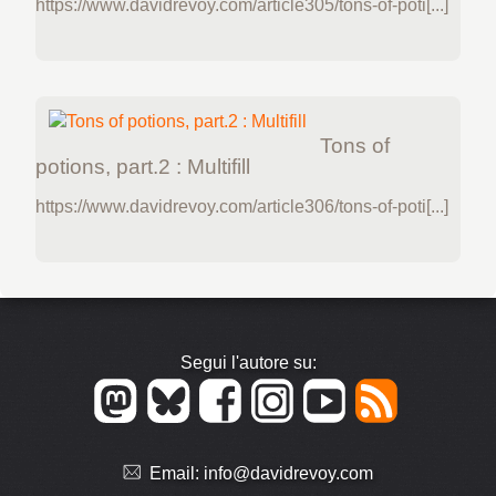
https://www.davidrevoy.com/article305/tons-of-poti[...]
Tons of
potions, part.2 : Multifill
https://www.davidrevoy.com/article306/tons-of-poti[...]
Segui l'autore su:
Email:
info@davidrevoy.com