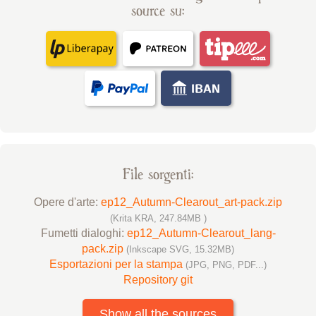
source su:
File sorgenti:
Opere d'arte:
ep12_Autumn-Clearout_art-pack.zip
(Krita KRA, 247.84MB )
Fumetti dialoghi:
ep12_Autumn-Clearout_lang-
pack.zip
(Inkscape SVG, 15.32MB)
Esportazioni per la stampa
(JPG, PNG, PDF...)
Repository git
Show all the sources