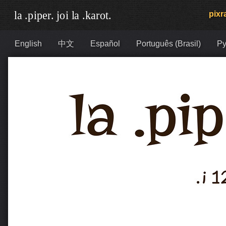
pixra
English
中文
Español
Português (Brasil)
Ру