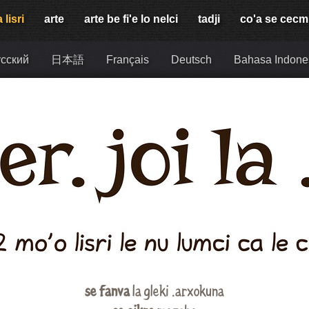
 lisri
arte
arte be fi'e lo nelci
tadji
co'a se cec
сский
日本語
Français
Deutsch
Bahasa Indone
se fanva
la gleki .arxokuna