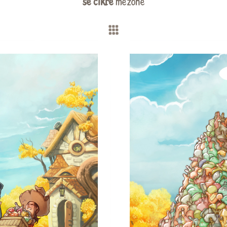
se cikre
mezohe