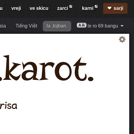
mu
vreji
ve skicu
zarci
karni
sarji
sia
Tiếng Việt
la .lojban.
le ro 69 bangu