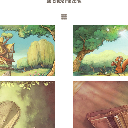
se cikre
mezohe