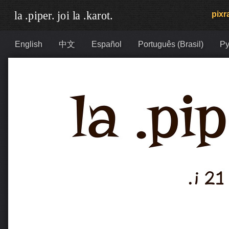
pixra
English
中文
Español
Português (Brasil)
Ру