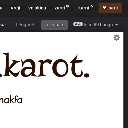
mu
vreji
ve skicu
zarci
karni
sarji
sia
Tiếng Việt
la .lojban.
le ro 69 bangu