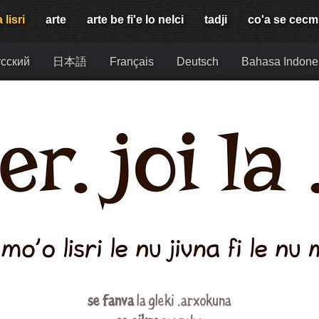
 lisri
arte
arte be fi'e lo nelci
tadji
co'a se cec
сский
日本語
Français
Deutsch
Bahasa Indone
se fanva
la gleki .arxokuna