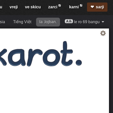
mu
vreji
ve skicu
zarci
karni
sarji
sia
Tiếng Việt
la .lojban.
le ro 69 bangu