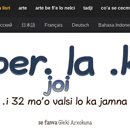
 lisri
arte
arte be fi'e lo nelci
tadji
co'a se cec
сский
日本語
Français
Deutsch
Bahasa Indone
se fanva
Gleki Arxokuna