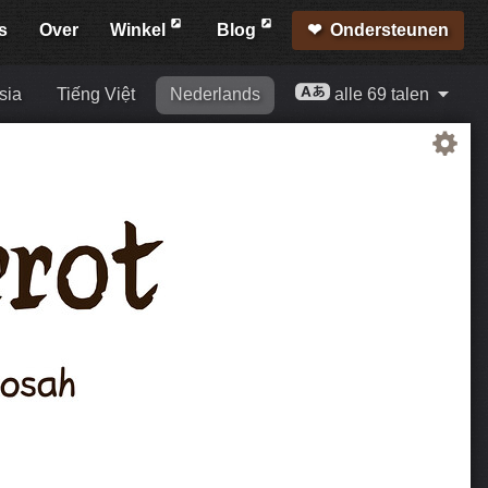
s
Over
Winkel
Blog
Ondersteunen
sia
Tiếng Việt
Nederlands
alle 69 talen