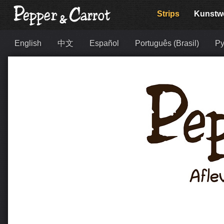
Strips
Kunstw
English
中文
Español
Português (Brasil)
Ру