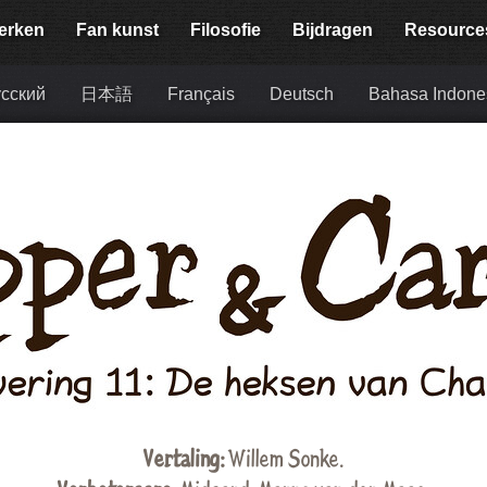
erken
Fan kunst
Filosofie
Bijdragen
Resource
сский
日本語
Français
Deutsch
Bahasa Indone
Vertaling:
Willem Sonke
.