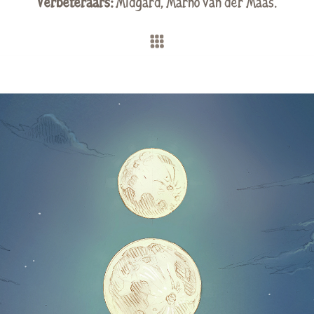
Verbeteraars:
Midgard
,
Marno van der Maas
.